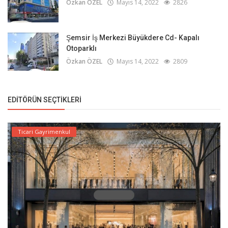
Özkan ÖZEL
Mayıs 14, 2022
2826
Şemsir İş Merkezi Büyükdere Cd- Kapalı
Otoparklı
Özkan ÖZEL
Mayıs 14, 2022
2809
EDITÖRÜN SEÇTIKLERI
Ticari Gayrimenkul