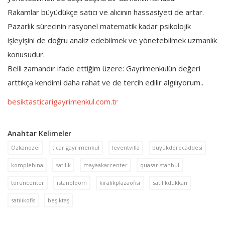
Rakamlar büyüdükçe satıcı ve alıcının hassasiyeti de artar.
Pazarlık sürecinin rasyonel matematik kadar psikolojik
işleyişini de doğru analiz edebilmek ve yönetebilmek uzmanlık
konusudur.
Belli zamandır ifade ettiğim üzere: Gayrimenkulün değeri
arttıkça kendimi daha rahat ve de tercih edilir algılıyorum..
besiktasticarigayrimenkul.com.tr
Anahtar Kelimeler
Ozkanozel
ticarigayrimenkul
leventvilla
büyükderecaddesi
komplebina
satılık
mayaakarcenter
quasaristanbul
toruncenter
istanbloom
kiralıkplazaofisi
satılıkdükkan
satılıkofis
beşiktaş