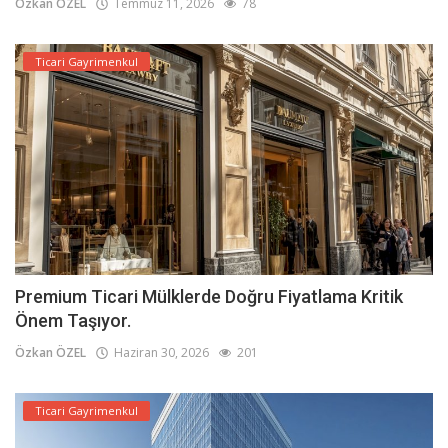
Özkan ÖZEL
Temmuz 11, 2026
78
Ticari Gayrimenkul
Premium Ticari Mülklerde Doğru Fiyatlama Kritik
Önem Taşıyor.
Özkan ÖZEL
Haziran 30, 2026
201
Ticari Gayrimenkul