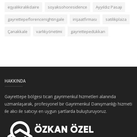
eşyalıkiralıkdaire
soyaksohoresidence
Ayyıldız Pasajı
gayrettepeflorencenightingale
inşaatfirması
satilikplaza
Çanakkale
varlıkyönetimi
gayrettepedükkan
HAKKINDA
Gayrettepe bölgesi ticari gayrimenkul hizmetleri alanında
uzmanlaşarak, profesyonel bir Gayrimenkul Danışmanlığı hizmeti
ile alıcı ile satıcıyı en uygun şartlarda buluşturuyoruz.