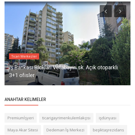
Ticari Merkezler
İş Bankası Blokları Vefabayırı sk. Açık otoparklı
3+1 ofisler
ANAHTAR KELIMELER
Premiumİşyeri
ticarigayrimenkulemlakçısı
işdünyası
Maya Akar Sitesi
Dedeman İş Merkezi
beşiktaşrezidans