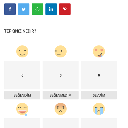
TEPKINIZ NEDIR?
0
0
0
BEĞENDIM
BEĞENMEDIM
SEVDIM