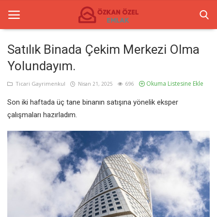
Satılık Binada Çekim Merkezi Olma
Yolundayım.
Anasayfa
Okuma Listesine Ekle
Ticari Gayrimenkul
Nisan 21, 2025
696
Ticari Merkezler
Son iki haftada üç tane binanın satışına yönelik eksper
Ticari Gayrimenkul
çalışmaları hazırladım.
İletişim
Türkçe