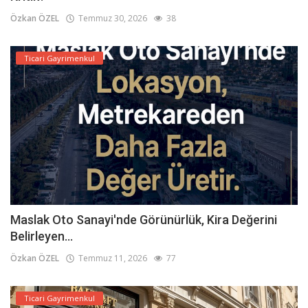
Özkan ÖZEL
Temmuz 30, 2026
38
Ticari Gayrimenkul
Maslak Oto Sanayi'nde Görünürlük, Kira Değerini
Belirleyen...
Özkan ÖZEL
Temmuz 11, 2026
77
Ticari Gayrimenkul