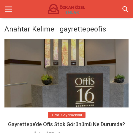
Anahtar Kelime : gayrettepeofis
Anasayfa
Ticari Merkezler
Ticari Gayrimenkul
İletişim
Türkçe
Ticari Gayrimenkul
Gayrettepe’de Ofis Stok Görünümü Ne Durumda?