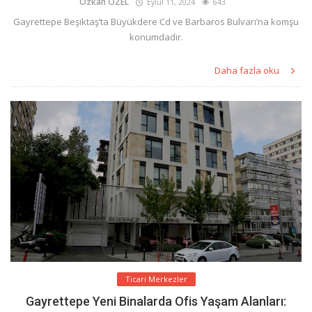
Özkan ÖZEL
Eylül 11, 2024
643
Gayrettepe Beşiktaş’ta Büyükdere Cd ve Barbaros Bulvarı’na komşu
konumdadır.
Daha fazla oku
Ticari Merkezler
Gayrettepe Yeni Binalarda Ofis Yaşam Alanları: