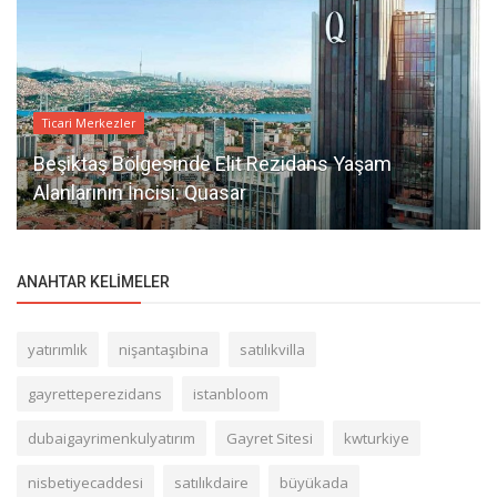
Ticari Merkezler
Beşiktaş Bölgesinde Elit Rezidans Yaşam
Alanlarının İncisi: Quasar
ANAHTAR KELIMELER
yatırımlık
nişantaşıbina
satılıkvilla
gayretteperezidans
istanbloom
dubaigayrimenkulyatırım
Gayret Sitesi
kwturkiye
nisbetiyecaddesi
satılıkdaire
büyükada