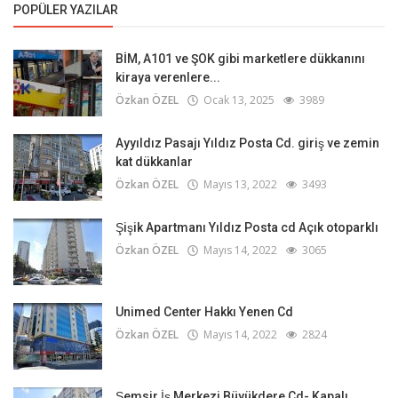
POPÜLER YAZILAR
BİM, A101 ve ŞOK gibi marketlere dükkanını
kiraya verenlere...
Özkan ÖZEL
Ocak 13, 2025
3989
Ayyıldız Pasajı Yıldız Posta Cd. giriş ve zemin
kat dükkanlar
Özkan ÖZEL
Mayıs 13, 2022
3493
Şişik Apartmanı Yıldız Posta cd Açık otoparklı
Özkan ÖZEL
Mayıs 14, 2022
3065
Unimed Center Hakkı Yenen Cd
Özkan ÖZEL
Mayıs 14, 2022
2824
Şemsir İş Merkezi Büyükdere Cd- Kapalı