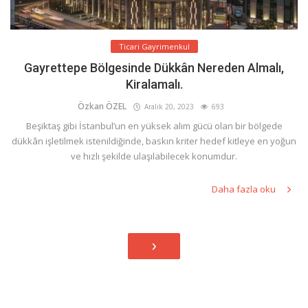
Ticari Gayrimenkul
Gayrettepe Bölgesinde Dükkân Nereden Almalı,
Kiralamalı.
Özkan ÖZEL
Aralık 20, 2023
693
Beşiktaş gibi İstanbul’un en yüksek alım gücü olan bir bölgede
dükkân işletilmek istenildiğinde, baskın kriter hedef kitleye en yoğun
ve hızlı şekilde ulaşılabilecek konumdur.
Daha fazla oku
›