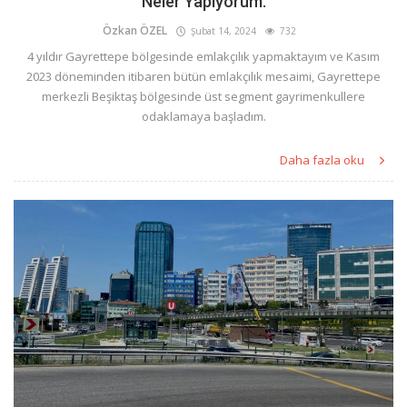
Neler Yapıyorum.
Özkan ÖZEL
Şubat 14, 2024
732
4 yıldır Gayrettepe bölgesinde emlakçılık yapmaktayım ve Kasım
2023 döneminden itibaren bütün emlakçılık mesaimi, Gayrettepe
merkezli Beşiktaş bölgesinde üst segment gayrimenkullere
odaklamaya başladım.
Daha fazla oku