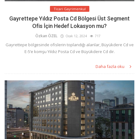
Ticari Gayrimenkul
Gayrettepe Yıldız Posta Cd Bölgesi Üst Segment
Ofis İçin Hedef Lokasyon mu?
Özkan ÖZEL
Ocak 12, 2024
717
Gayrettepe bölgesinde ofislerin toplandığı alanlar, Büyükdere Cd ve
E-5’e komşu Yıldız Posta Cd ve Büyükdere Cd dir.
Daha fazla oku