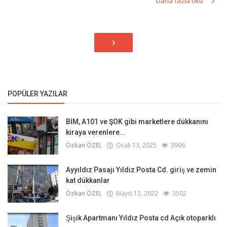
Daha fazla oku
›
POPÜLER YAZILAR
BİM, A101 ve ŞOK gibi marketlere dükkanını
kiraya verenlere...
Özkan ÖZEL
Ocak 13, 2025
3996
Ayyıldız Pasajı Yıldız Posta Cd. giriş ve zemin
kat dükkanlar
Özkan ÖZEL
Mayıs 13, 2022
3502
Şişik Apartmanı Yıldız Posta cd Açık otoparklı