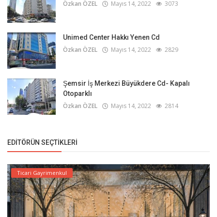
Özkan ÖZEL
Mayıs 14, 2022
3073
Unimed Center Hakkı Yenen Cd
Özkan ÖZEL
Mayıs 14, 2022
2829
Şemsir İş Merkezi Büyükdere Cd- Kapalı
Otoparklı
Özkan ÖZEL
Mayıs 14, 2022
2814
EDITÖRÜN SEÇTIKLERI
Ticari Gayrimenkul