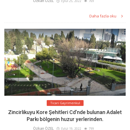
Özkan ÖZEL
Eylül 25, 2022
769
Daha fazla oku
Ticari Gayrimenkul
Zincirlikuyu Kore Şehitleri Cd’nde bulunan Adalet
Parkı bölgenin huzur yerlerinden.
Özkan ÖZEL
Eylül 19, 2022
799