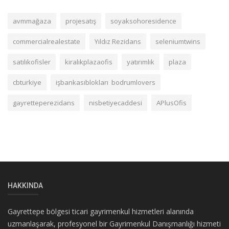
avmmağaza
projesatış
soyaksohoresidence
commercialrealestate
Yıldız Rezidans
seleniumtwins
satılıkofisler
kiralıkplazaofis
yatırımlık
plaza
cbturkiye
işbankasıblokları bodrumlovers
gayretteperezidans
nisbetiyecaddesi
APlusOfis
HAKKINDA
Gayrettepe bölgesi ticari gayrimenkul hizmetleri alanında
uzmanlaşarak, profesyonel bir Gayrimenkul Danışmanlığı hizmeti