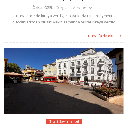
Özkan ÖZEL
Eylül 10, 2025
485
Daha önce de kiraya verdiğim Büyükada nın en kıymetli
dükkanlarından birisini yakın zamanda tekrar kiraya verdik.
Daha fazla oku
Ticari Gayrimenkul