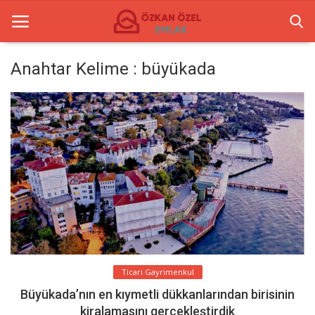
Anahtar Kelime : büyükada
Anasayfa
İletişim
Ticari Merkezler
Ticari Gayrimenkul
Türkçe
Ticari Gayrimenkul
Büyükada’nın en kıymetli dükkanlarından birisinin
kiralamasını gerçekleştirdik