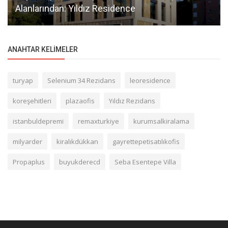
Alanlarından: Yıldız Residence
ANAHTAR KELIMELER
turyap
Selenium 34 Rezidans
leoresidence
koreşehitleri
plazaofis
Yıldız Rezidans
istanbuldepremi
remaxturkiye
kurumsalkiralama
milyarder
kiralıkdükkan
gayrettepetisatılıkofis
Propaplus
buyukderecd
Seba Esentepe Villa