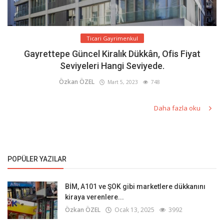
Ticari Gayrimenkul
Gayrettepe Güncel Kiralık Dükkân, Ofis Fiyat
Seviyeleri Hangi Seviyede.
Özkan ÖZEL
Mart 5, 2023
748
Daha fazla oku
POPÜLER YAZILAR
BİM, A101 ve ŞOK gibi marketlere dükkanını
kiraya verenlere...
Özkan ÖZEL
Ocak 13, 2025
3992