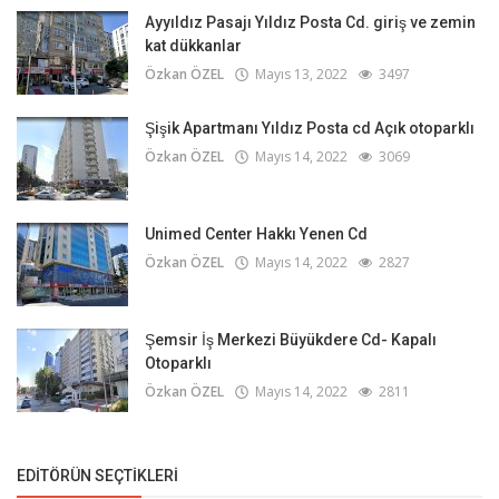
Ayyıldız Pasajı Yıldız Posta Cd. giriş ve zemin
kat dükkanlar
Özkan ÖZEL
Mayıs 13, 2022
3497
Şişik Apartmanı Yıldız Posta cd Açık otoparklı
Özkan ÖZEL
Mayıs 14, 2022
3069
Unimed Center Hakkı Yenen Cd
Özkan ÖZEL
Mayıs 14, 2022
2827
Şemsir İş Merkezi Büyükdere Cd- Kapalı
Otoparklı
Özkan ÖZEL
Mayıs 14, 2022
2811
EDITÖRÜN SEÇTIKLERI