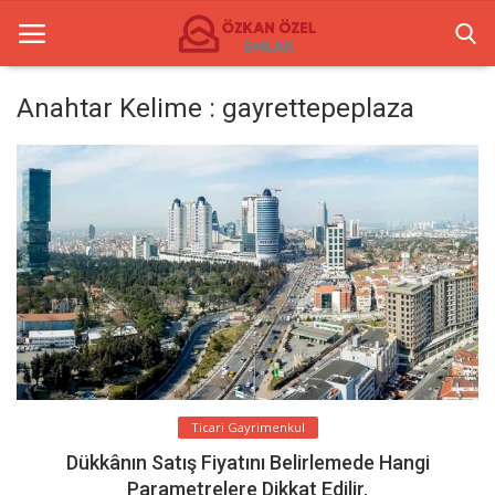
Anahtar Kelime : gayrettepeplaza
Anasayfa
İletişim
Ticari Merkezler
Ticari Gayrimenkul
Türkçe
Ticari Gayrimenkul
Dükkânın Satış Fiyatını Belirlemede Hangi
Parametrelere Dikkat Edilir.