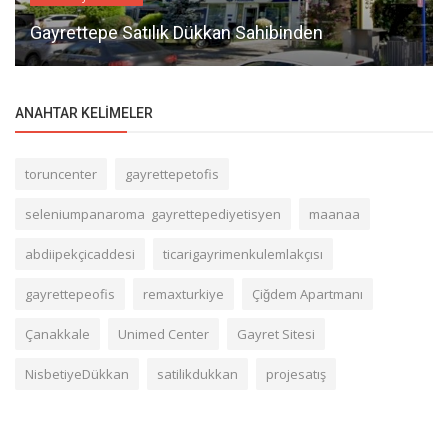
Gayrettepe Satılık Dükkan Sahibinden
ANAHTAR KELIMELER
toruncenter
gayrettepetofis
seleniumpanaroma gayrettepediyetisyen
maanaa
abdiipekçicaddesi
ticarigayrimenkulemlakçısı
gayrettepeofis
remaxturkiye
Çiğdem Apartmanı
Çanakkale
Unimed Center
Gayret Sitesi
NisbetiyeDükkan
satilikdukkan
projesatış