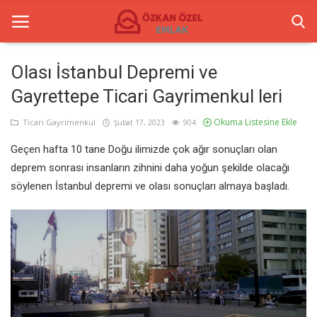
Olası İstanbul Depremi ve
Gayrettepe Ticari Gayrimenkul leri
Anasayfa
Okuma Listesine Ekle
Ticari Gayrimenkul
Şubat 17, 2023
904
İletişim
Geçen hafta 10 tane Doğu ilimizde çok ağır sonuçları olan
Ticari Merkezler
deprem sonrası insanların zihnini daha yoğun şekilde olacağı
söylenen İstanbul depremi ve olası sonuçları almaya başladı.
Ticari Gayrimenkul
Türkçe