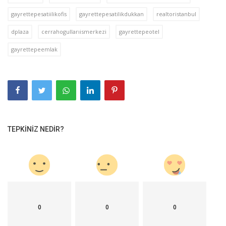
gayrettepesatiilikofis
gayrettepesatilikdukkan
realtoristanbul
dplaza
cerrahogullarıismerkezi
gayrettepeotel
gayrettepeemlak
TEPKINIZ NEDIR?
0
0
0