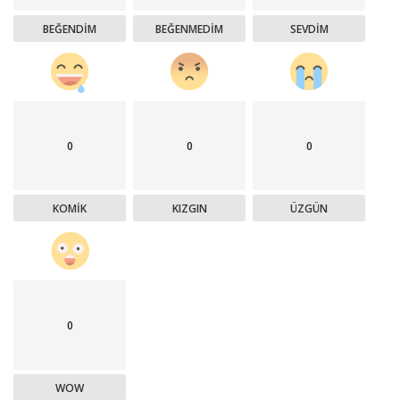
BEĞENDIM
BEĞENMEDIM
SEVDIM
0
0
0
KOMIK
KIZGIN
ÜZGÜN
0
WOW