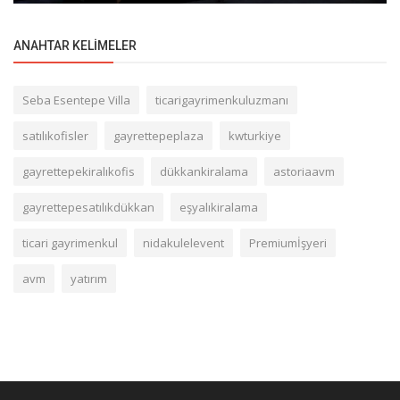
ANAHTAR KELIMELER
Seba Esentepe Villa
ticarigayrimenkuluzmanı
satılıkofisler
gayrettepeplaza
kwturkiye
gayrettepekiralıkofis
dükkankiralama
astoriaavm
gayrettepesatılıkdükkan
eşyalıkiralama
ticari gayrimenkul
nidakulelevent
Premiumİşyeri
avm
yatırım