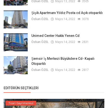
Özkan ÖZEL
Mayıs 13, 2022
3505
Şişik Apartmanı Yıldız Posta cd Açık otoparklı
Özkan ÖZEL
Mayıs 14, 2022
3078
Unimed Center Hakkı Yenen Cd
Özkan ÖZEL
Mayıs 14, 2022
2831
Şemsir İş Merkezi Büyükdere Cd- Kapalı
Otoparklı
Özkan ÖZEL
Mayıs 14, 2022
2817
EDITÖRÜN SEÇTIKLERI
Ticari Gayrimenkul