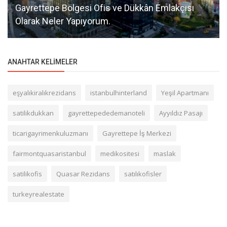
Gayrettepe Bölgesi Ofis ve Dükkân Emlakçısı
Olarak Neler Yapıyorum.
ANAHTAR KELIMELER
eşyalıkiralıkrezidans
istanbulhinterland
Yeşil Apartmanı
satilikdukkan
gayrettepededemanoteli
Ayyıldız Pasajı
ticarigayrimenkuluzmanı
Gayrettepe İş Merkezi
fairmontquasaristanbul
medikositesi
maslak
satilikofis
Quasar Rezidans
satılıkofisler
turkeyrealestate