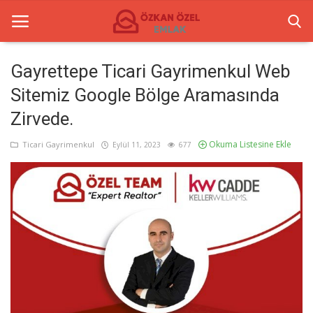
Gayrettepe Ticari Gayrimenkul Web
Sitemiz Google Bölge Aramasında
Anasayfa
Zirvede.
İletişim
Okuma Listesine Ekle
Ticari Gayrimenkul
Eylül 11, 2023
677
Ticari Merkezler
Ticari Gayrimenkul
Türkçe