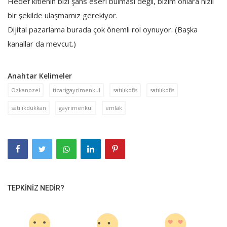
Hedef kitlenin bizi şans eseri bulması değil, bizim onlara hızlı
bir şekilde ulaşmamız gerekiyor.
Dijital pazarlama burada çok önemli rol oynuyor. (Başka
kanallar da mevcut.)
Anahtar Kelimeler
Ozkanozel
ticarigayrimenkul
satılıkofis
satılıkofis
satılıkdükkan
gayrimenkul
emlak
TEPKINIZ NEDIR?