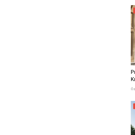
P
K
Öz