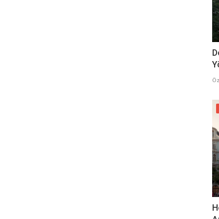
D
Y
Öz
H