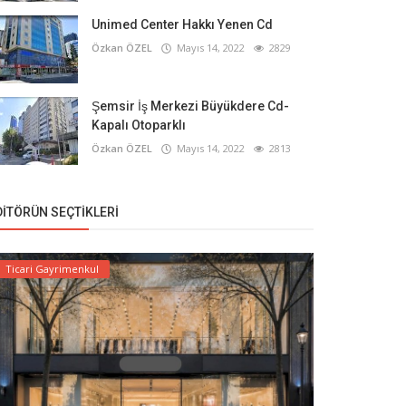
Unimed Center Hakkı Yenen Cd
Özkan ÖZEL
Mayıs 14, 2022
2829
Şemsir İş Merkezi Büyükdere Cd-
Kapalı Otoparklı
Özkan ÖZEL
Mayıs 14, 2022
2813
DITÖRÜN SEÇTIKLERI
Ticari Gayrimenkul