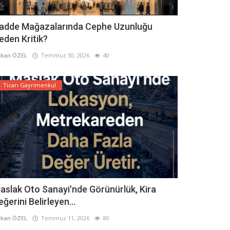
adde Mağazalarında Cephe Uzunluğu
eden Kritik?
kan ÖZEL
Temmuz 30, 2026
40
Ticari Gayrimenkul
aslak Oto Sanayi'nde Görünürlük, Kira
eğerini Belirleyen...
kan ÖZEL
Temmuz 11, 2026
80