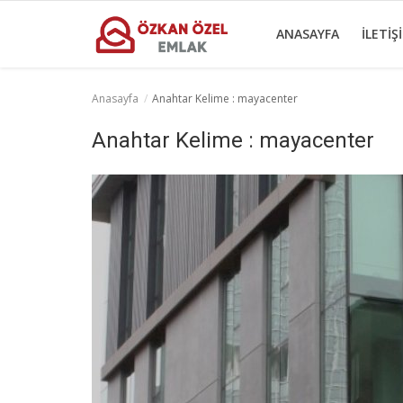
ANASAYFA
İLETIŞ
Anasayfa
Anahtar Kelime : mayacenter
Anasayfa
Anahtar Kelime : mayacenter
İletişim
Ticari Merkezler
Ticari Gayrimenkul
Türkçe