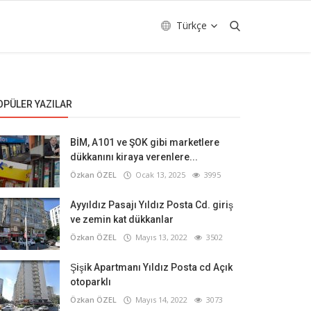
Türkçe
OPÜLER YAZILAR
BİM, A101 ve ŞOK gibi marketlere
dükkanını kiraya verenlere...
Özkan ÖZEL
Ocak 13, 2025
3995
Ayyıldız Pasajı Yıldız Posta Cd. giriş
ve zemin kat dükkanlar
Özkan ÖZEL
Mayıs 13, 2022
3502
Şişik Apartmanı Yıldız Posta cd Açık
otoparklı
Özkan ÖZEL
Mayıs 14, 2022
3073