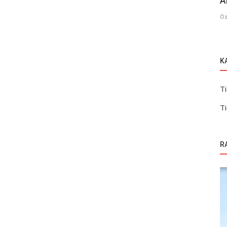
A
Öz
K
Ti
Ti
R