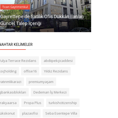
Ticari Gayrimenkul
Ticari Merkezle
Gayrettepe de Satılık Ofis Dükkân İlanları
Gayrettepe
Güncel Talep İçeriği
otoparklı Y
NAHTAR KELIMELER
Fulya Terrace Rezidans
abdiipekçicaddesi
koçholding
offise16
Yıldız Rezidans
yatırımlıkarazi
premiumyaşam
işbankasıblokları
Dedeman İş Merkezi
trakyaarsa
Propa Plus
turkishcitizenship
lükskonut
plazaofisi
Seba Esentepe Villa