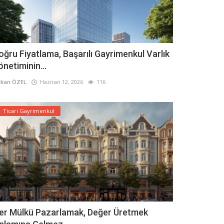
oğru Fiyatlama, Başarılı Gayrimenkul Varlık
önetiminin...
kan ÖZEL
Haziran 12, 2026
116
Ticari Gayrimenkul
er Mülkü Pazarlamak, Değer Üretmek