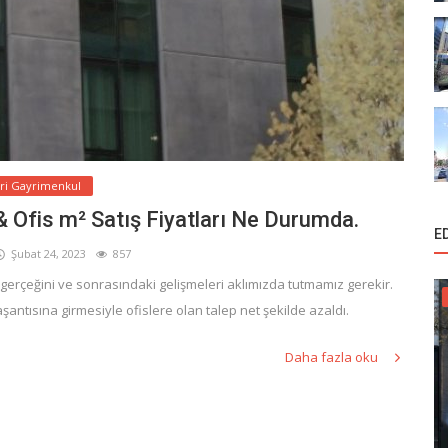
ari Gayrimenkul
 Ofis m² Satış Fiyatları Ne Durumda.
E
Şubat 24, 2023
857
 gerçeğini ve sonrasındaki gelişmeleri aklımızda tutmamız gerekir.
ntısına girmesiyle ofislere olan talep net şekilde azaldı.
Daha fazla oku