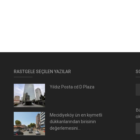
RASTGELE SEÇILEN YAZILAR
S
Yıldız Posta cd D Plaza
Bü
Mecidiyeköy ün en kıymetli
ol
dükkanlarından birisinin
değerlemesini...