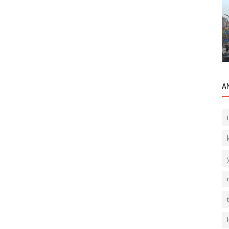
Ticari Merkezler
zarı
Trump Towers Rezidans Büyükdere Cd
A