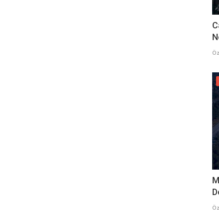
C
N
Öz
M
D
Öz