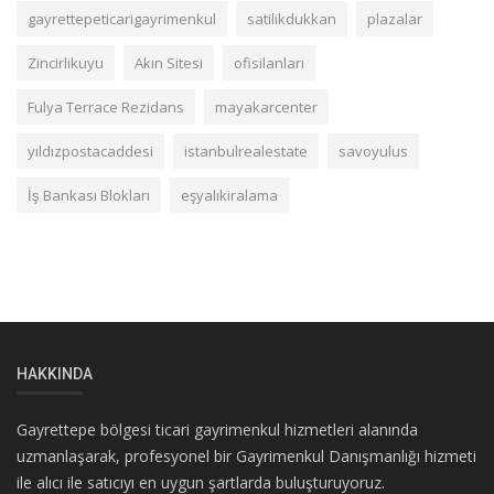
gayrettepeticarigayrimenkul
satilikdukkan
plazalar
Zincirlikuyu
Akın Sitesi
ofisilanları
Fulya Terrace Rezidans
mayakarcenter
yıldızpostacaddesi
istanbulrealestate
savoyulus
İş Bankası Blokları
eşyalıkiralama
HAKKINDA
Gayrettepe bölgesi ticari gayrimenkul hizmetleri alanında
uzmanlaşarak, profesyonel bir Gayrimenkul Danışmanlığı hizmeti
ile alıcı ile satıcıyı en uygun şartlarda buluşturuyoruz.