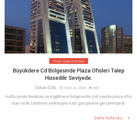
Ticari Gayrimenkul
Büyükdere Cd Bölgesinde Plaza Ofisleri Talep
Hissedilir Seviyede.
Özkan ÖZEL
Eylül 25, 2024
669
Hafta içinde Beşiktaş ve Kağıthane bölgesinde çok sayıda plaza ofisi
olan mülk sahibinin yetkilisiyle rutin görüşmemi gerçekleştirdi.
Daha fazla oku