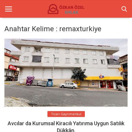
Anahtar Kelime : remaxturkiye
Anasayfa
Ticari Merkezler
Ticari Gayrimenkul
İletişim
Türkçe
Ticari Gayrimenkul
Avcılar da Kurumsal Kiracılı Yatırıma Uygun Satılık
Dükkân.