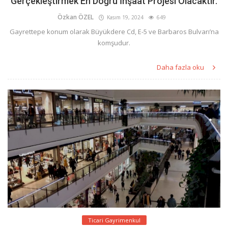
Gerçekleştirmek En Doğru İnşaat Projesi Olacaktır.
Özkan ÖZEL
Kasım 19, 2024
649
Gayrettepe konum olarak Büyükdere Cd, E-5 ve Barbaros Bulvarı’na
komşudur.
Daha fazla oku
Ticari Gayrimenkul