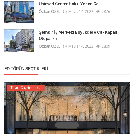
Unimed Center Hakkı Yenen Cd
Özkan ÖZEL
Mayıs 14, 2022
2826
Şemsir İş Merkezi Büyükdere Cd- Kapalı
Otoparklı
Özkan ÖZEL
Mayıs 14, 2022
2809
EDITÖRÜN SEÇTIKLERI
Ticari Gayrimenkul