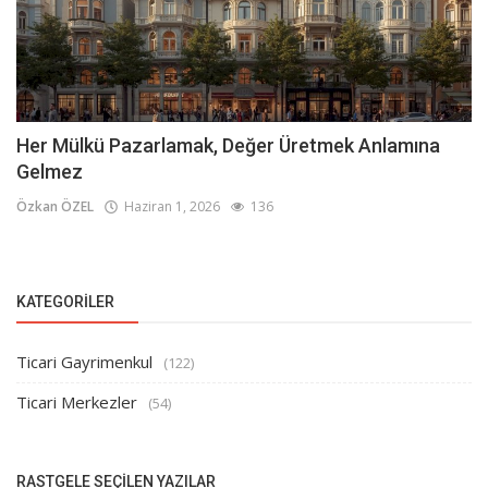
Her Mülkü Pazarlamak, Değer Üretmek Anlamına
Gelmez
Özkan ÖZEL
Haziran 1, 2026
136
KATEGORILER
Ticari Gayrimenkul
(122)
Ticari Merkezler
(54)
RASTGELE SEÇILEN YAZILAR