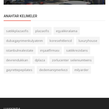
ANAHTAR KELIMELER
satılıkplazaofis
plazaofis
eşyalıkiralama
dubaigayrimenkulyatırım
koresehitlericd
luxuryhouse
istanbulrealestate
inşaatfirması
satılıkrezidans
devrendukkan
dplaza
zorlucenter seleniumtwins
gayrettepepilates
dedemanişmerkezi
milyarder