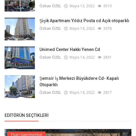
Özkan ÖZEL
Mayıs 13, 2022
3510
Şişik Apartmanı Yıldız Posta cd Açık otoparklı
Özkan ÖZEL
Mayıs 14, 2022
3078
Unimed Center Hakkı Yenen Cd
Özkan ÖZEL
Mayıs 14, 2022
2831
Şemsir İş Merkezi Büyükdere Cd- Kapalı
Otoparklı
Özkan ÖZEL
Mayıs 14, 2022
2817
EDITÖRÜN SEÇTIKLERI
Ticari Gayrimenkul