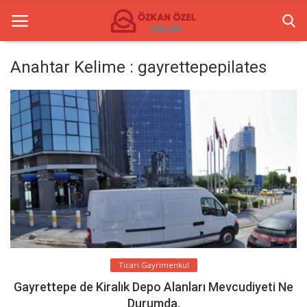
Anahtar Kelime : gayrettepepilates
Anasayfa
İletişim
Ticari Merkezler
Ticari Gayrimenkul
Türkçe
Ticari Gayrimenkul
Gayrettepe de Kiralık Depo Alanları Mevcudiyeti Ne
Durumda.