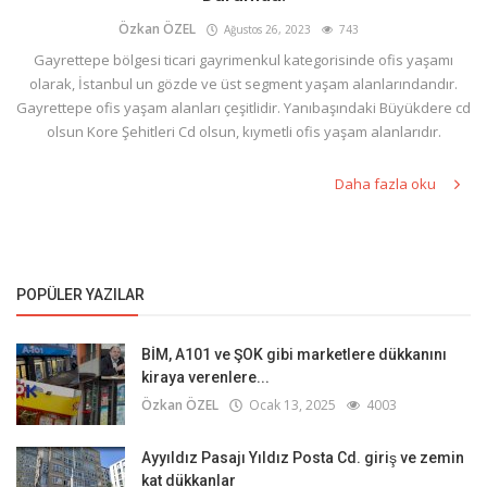
Özkan ÖZEL
Ağustos 26, 2023
743
Gayrettepe bölgesi ticari gayrimenkul kategorisinde ofis yaşamı
olarak, İstanbul un gözde ve üst segment yaşam alanlarındandır.
Gayrettepe ofis yaşam alanları çeşitlidir. Yanıbaşındaki Büyükdere cd
olsun Kore Şehitleri Cd olsun, kıymetli ofis yaşam alanlarıdır.
Daha fazla oku
POPÜLER YAZILAR
BİM, A101 ve ŞOK gibi marketlere dükkanını
kiraya verenlere...
Özkan ÖZEL
Ocak 13, 2025
4003
Ayyıldız Pasajı Yıldız Posta Cd. giriş ve zemin
kat dükkanlar