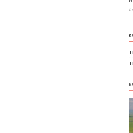
A
Öz
K
Ti
Ti
R