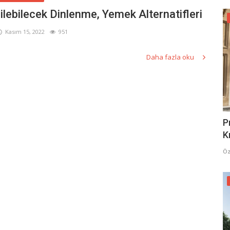
lebilecek Dinlenme, Yemek Alternatifleri
Kasım 15, 2022
951
Daha fazla oku
P
K
Öz