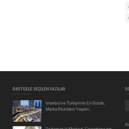
RASTGELE SEÇILEN YAZILAR
S
İstanbul ve Türkiye’nin En Gözde,
Marka Rezidans Yaşam...
Bü
Dedeman İş Merkezi, Gayrettepe nin