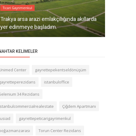
Ticari Gayrimenkul
Ticari Gayrime
Trakya arsa arazi emlakçılığında akıllarda
Olası İsta
yer edinmeye başladım.
Ticari Gayr
NAHTAR KELIMELER
Unimed Center
gayrettepekentseldönüşüm
gayretteperezidans
istanbuloffice
Selenium 34 Rezidans
istanbulcommercialrealestate
Çiğdem Apartmanı
tusiad
gayrettepeticarigayrimenkul
boğazmanzarası
Torun Center Rezidans