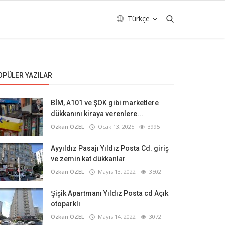
Türkçe
OPÜLER YAZILAR
BİM, A101 ve ŞOK gibi marketlere
dükkanını kiraya verenlere...
Özkan ÖZEL
Ocak 13, 2025
3995
Ayyıldız Pasajı Yıldız Posta Cd. giriş
ve zemin kat dükkanlar
Özkan ÖZEL
Mayıs 13, 2022
3502
Şişik Apartmanı Yıldız Posta cd Açık
otoparklı
Özkan ÖZEL
Mayıs 14, 2022
3072