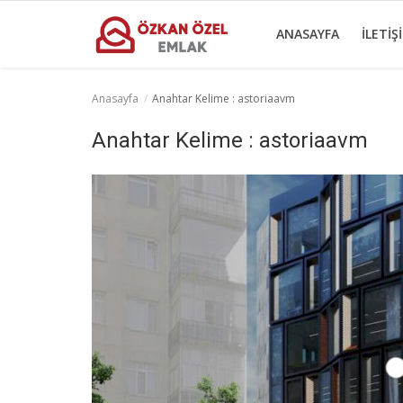
ANASAYFA
İLETIŞ
Anasayfa
Anahtar Kelime : astoriaavm
Anasayfa
Anahtar Kelime : astoriaavm
İletişim
Ticari Merkezler
Ticari Gayrimenkul
Türkçe