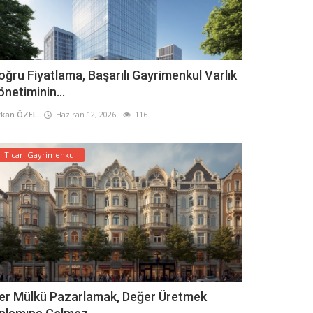
oğru Fiyatlama, Başarılı Gayrimenkul Varlık
önetiminin...
kan ÖZEL
Haziran 12, 2026
116
Ticari Gayrimenkul
er Mülkü Pazarlamak, Değer Üretmek