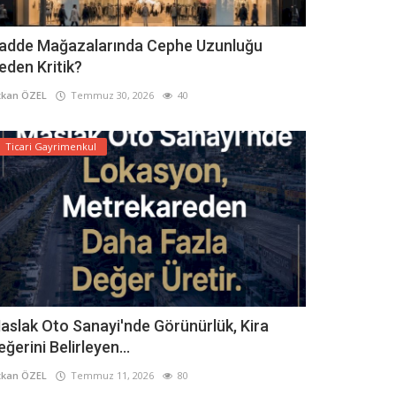
adde Mağazalarında Cephe Uzunluğu
eden Kritik?
kan ÖZEL
Temmuz 30, 2026
40
Ticari Gayrimenkul
aslak Oto Sanayi'nde Görünürlük, Kira
eğerini Belirleyen...
kan ÖZEL
Temmuz 11, 2026
80