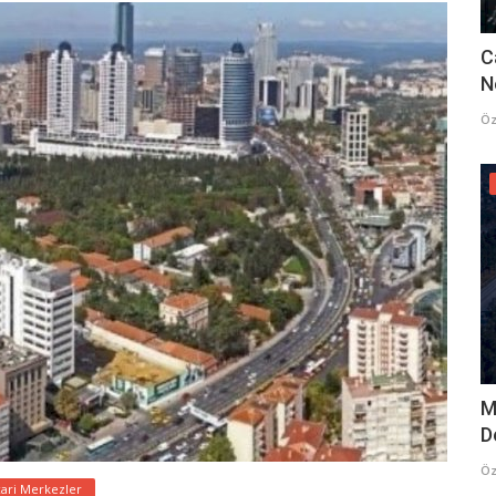
C
N
Öz
M
D
Öz
cari Merkezler