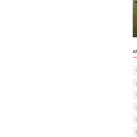
Ticari Merkezler
rı
Gayrettepe İş Merkezi
A