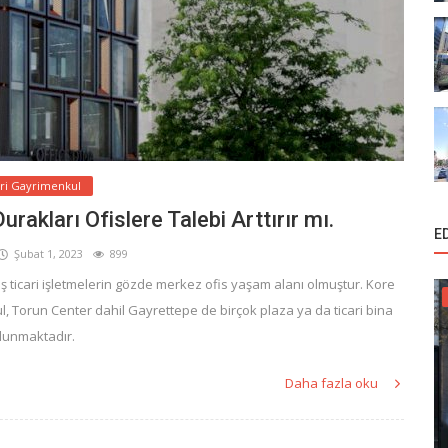
ari Gayrimenkul
rakları Ofislere Talebi Arttırır mı.
E
Şubat 1, 2023
899
 ticari işletmelerin gözde merkez ofis yaşam alanı olmuştur. Kore
l, Torun Center dahil Gayrettepe de birçok plaza ya da ticari bina
lunmaktadır.
Daha fazla oku