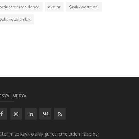
zorlucenterresidence
avcılar
Şişik Apartmanı
Ozkanozelemlak
OSYAL MEDYA
ltenimize kayıt olarak güncellemelerden haberdar