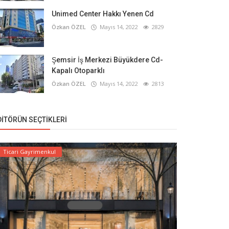
Unimed Center Hakkı Yenen Cd
Özkan ÖZEL
Mayıs 14, 2022
2829
Şemsir İş Merkezi Büyükdere Cd-
Kapalı Otoparklı
Özkan ÖZEL
Mayıs 14, 2022
2813
DITÖRÜN SEÇTIKLERI
Ticari Gayrimenkul