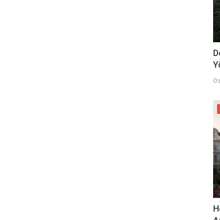
D
Y
Öz
H