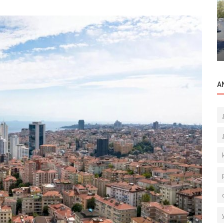
Ticari Merkezler
t Ticari
Gayrettepe Bölgesinin A+ Ofis Plaza
Yaşam Alanı: Maya Akar Center
A