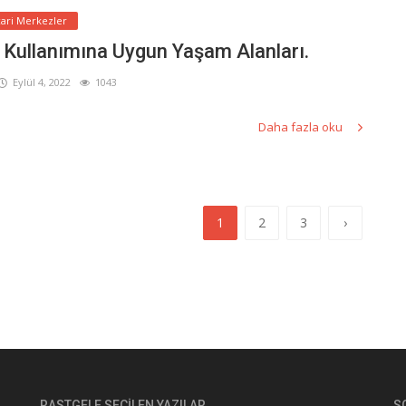
cari Merkezler
 Kullanımına Uygun Yaşam Alanları.
Eylül 4, 2022
1043
Daha fazla oku
1
2
3
›
RASTGELE SEÇILEN YAZILAR
S