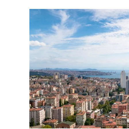
Ticari Gayrimenkul
Levent Villalar Bölgesi Üst Segmen
Gayrimenkul İçin Cazip Bir...