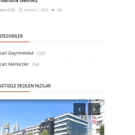
nlamına Gelmez
kan ÖZEL
Haziran 1, 2026
140
ATEGORILER
cari Gayrimenkul
(122)
cari Merkezler
(54)
ASTGELE SEÇILEN YAZILAR