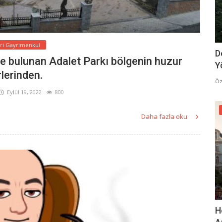
ari Gayrimenkul
D
de bulunan Adalet Parkı bölgenin huzur
Y
rlerinden.
Öz
Eylül 19, 2022
800
Daha fazla oku
H