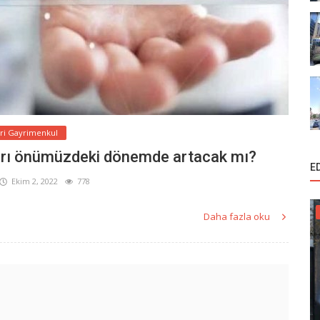
ari Gayrimenkul
ları önümüzdeki dönemde artacak mı?
E
Ekim 2, 2022
778
Daha fazla oku