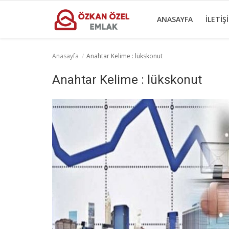
ANASAYFA
İLETIŞ
Anasayfa
Anahtar Kelime : lükskonut
Anasayfa
Anahtar Kelime : lükskonut
İletişim
Ticari Merkezler
Ticari Gayrimenkul
Türkçe