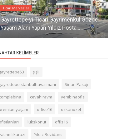
Ticari Merkezler
Ticari Gayrime
Gayrettepe yi Ticari Gayrimenkul Gözde
Zincirlikuy
Yaşam Alanı Yapan Yıldız Posta...
Adalet Park
NAHTAR KELIMELER
gayrettepe53
şişli
gayrettepeistanbulhavalimanı
Sinan Pasajı
komplebina
cevahiravm
yenibinaofis
premiumyaşam
offise16
ozkanozel
ofisilanları
lükskonut
offis16
yatırımlıkarazi
Yıldız Rezidans