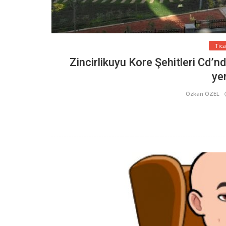
Tic
Zincirlikuyu Kore Şehitleri Cd’n
ye
Özkan ÖZEL