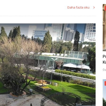
Daha fazla oku
P
K
Öz