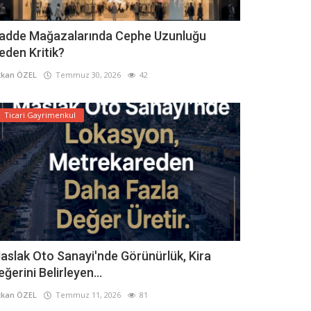
adde Mağazalarında Cephe Uzunluğu
eden Kritik?
kan ÖZEL
Temmuz 30, 2026
42
Ticari Gayrimenkul
aslak Oto Sanayi'nde Görünürlük, Kira
eğerini Belirleyen...
kan ÖZEL
Temmuz 11, 2026
81