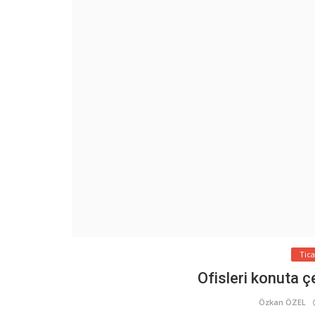
Tic
Ofisleri konuta ç
Özkan ÖZEL