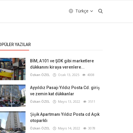
Türkçe
OPÜLER YAZILAR
BİM, A101 ve ŞOK gibi marketlere
dükkanını kiraya verenlere...
Özkan ÖZEL
Ocak 13, 2025
4008
Ayyıldız Pasajı Yıldız Posta Cd. giriş
ve zemin kat dükkanlar
Özkan ÖZEL
Mayıs 13, 2022
3511
Şişik Apartmanı Yıldız Posta cd Açık
otoparklı
Özkan ÖZEL
Mayıs 14, 2022
3078