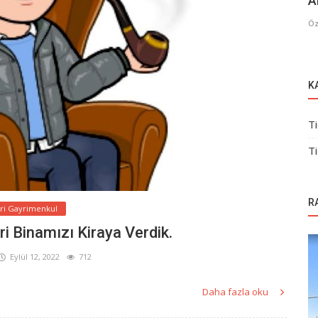
A
Öz
K
Ti
Ti
R
ari Gayrimenkul
i Binamızı Kiraya Verdik.
Eylül 12, 2022
712
Daha fazla oku