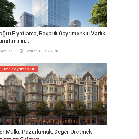
oğru Fiyatlama, Başarılı Gayrimenkul Varlık
önetiminin...
kan ÖZEL
Haziran 12, 2026
119
Ticari Gayrimenkul
er Mülkü Pazarlamak, Değer Üretmek