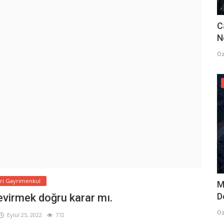
C
N
Öz
ari Gayrimenkul
M
D
evirmek doğru karar mı.
Öz
Eylül 25, 2022
772