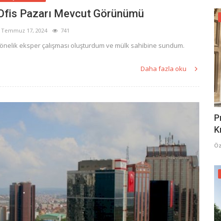
a Ofis Pazarı Mevcut Görünümü
Temmuz 17, 2024
741
 yönelik eksper çalışması oluşturdum ve mülk sahibine sundum.
Daha fazla oku
P
K
Öz