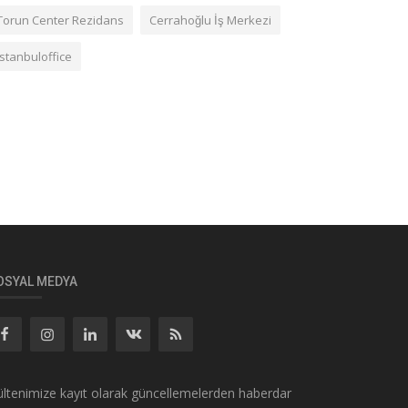
Torun Center Rezidans
Cerrahoğlu İş Merkezi
istanbuloffice
OSYAL MEDYA
ltenimize kayıt olarak güncellemelerden haberdar