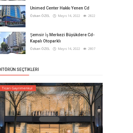
Unimed Center Hakkı Yenen Cd
Özkan ÖZEL
Mayıs 14, 2022
2822
Şemsir İş Merkezi Büyükdere Cd-
Kapalı Otoparklı
Özkan ÖZEL
Mayıs 14, 2022
2807
DITÖRÜN SEÇTIKLERI
Ticari Gayrimenkul