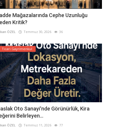
adde Mağazalarında Cephe Uzunluğu
eden Kritik?
kan ÖZEL
Temmuz 30, 2026
36
Ticari Gayrimenkul
aslak Oto Sanayi'nde Görünürlük, Kira
eğerini Belirleyen...
kan ÖZEL
Temmuz 11, 2026
77