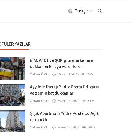
Türkçe
OPÜLER YAZILAR
BİM, A101 ve ŞOK gibi marketlere
dükkanını kiraya verenlere...
Özkan ÖZEL
Ocak 13, 2025
3989
Ayyıldız Pasajı Yıldız Posta Cd. giriş
ve zemin kat dükkanlar
Özkan ÖZEL
Mayıs 13, 2022
3493
Şişik Apartmanı Yıldız Posta cd Açık
otoparklı
Özkan ÖZEL
Mayıs 14, 2022
3065