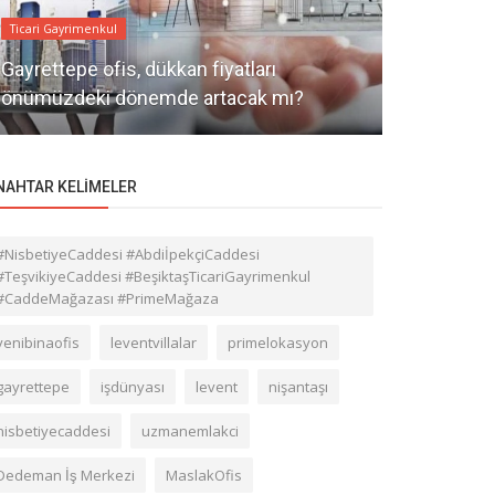
Ticari Gayrimenkul
Ticari Gayrime
Gayrettepe ofis, dükkan fiyatları
2024 yılınd
önümüzdeki dönemde artacak mı?
gayrimenkul
NAHTAR KELIMELER
#NisbetiyeCaddesi #AbdiİpekçiCaddesi
#TeşvikiyeCaddesi #BeşiktaşTicariGayrimenkul
#CaddeMağazası #PrimeMağaza
yenibinaofis
leventvillalar
primelokasyon
gayrettepe
işdünyası
levent
nişantaşı
nisbetiyecaddesi
uzmanemlakci
Dedeman İş Merkezi
MaslakOfis