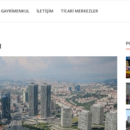
I GAYRIMENKUL
İLETIŞIM
TICARI MERKEZLER
g
P