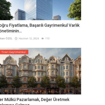
oğru Fiyatlama, Başarılı Gayrimenkul Varlık
önetiminin...
kan ÖZEL
Haziran 12, 2026
113
Ticari Gayrimenkul
er Mülkü Pazarlamak, Değer Üretmek