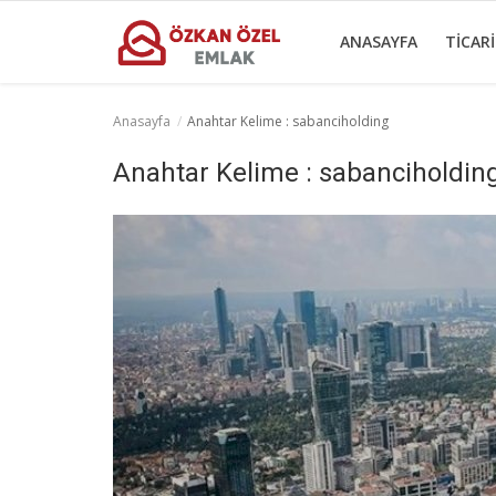
ANASAYFA
TICAR
Anasayfa
Anahtar Kelime : sabanciholding
Anasayfa
Anahtar Kelime : sabanciholdin
Ticari Gayrimenkul
İletişim
Ticari Merkezler
Türkçe