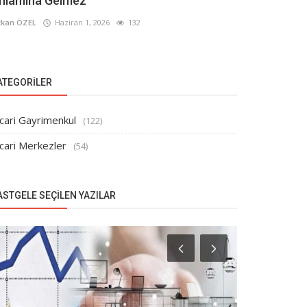
nlamına Gelmez
kan ÖZEL
Haziran 1, 2026
132
ATEGORILER
cari Gayrimenkul
(122)
cari Merkezler
(54)
ASTGELE SEÇILEN YAZILAR