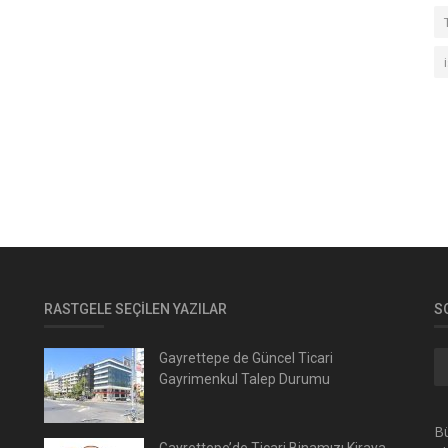
RASTGELE SEÇILEN YAZILAR
S
Gayrettepe de Güncel Ticari
Gayrimenkul Talep Durumu
Bü
Gayrettepe’de Ticari Binamızı Kiraya