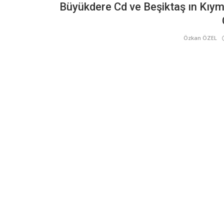
Büyükdere Cd ve Beşiktaş ın Kıym
Ticari Gayrimenkul
Zincirlikuyu Kore Şehitleri Cd’nde
Özkan ÖZEL
Adalet Parkı bölgenin huzur...