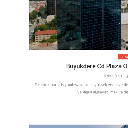
Tic
Büyükdere Cd Plaza Ofi
Özkan ÖZEL
Fikrimce, hangi iş yapılırsa yapılsın yüksek verim ve d
yaptığını algılayabilmek ve d