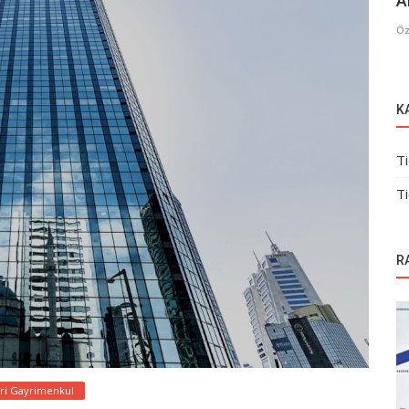
A
Öz
K
Ti
Ti
R
ari Gayrimenkul