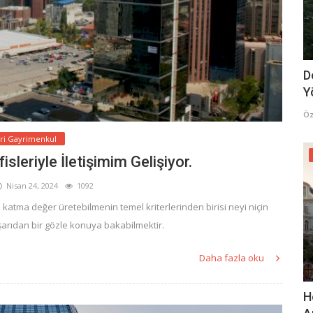
D
Y
Öz
ari Gayrimenkul
sleriyle İletişimim Gelişiyor.
Nisan 24, 2024
1092
e katma değer üretebilmenin temel kriterlerinden birisi neyi niçin
ışarıdan bir gözle konuya bakabilmektir.
Daha fazla oku
H