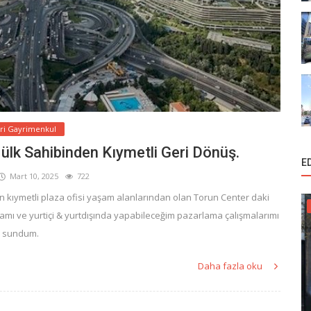
ari Gayrimenkul
ülk Sahibinden Kıymetli Geri Dönüş.
E
Mart 10, 2025
722
n kıymetli plaza ofisi yaşam alanlarından olan Torun Center daki
şmamı ve yurtiçi & yurtdışında yapabileceğim pazarlama çalışmalarımı
sundum.
Daha fazla oku