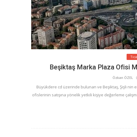
Tic
Beşiktaş Marka Plaza Ofisi M
Özkan ÖZEL
Büyükdere cd üzerinde bulunan ve Beşiktaş, Şişli nin e
ofislerinin satışına yönelik yetkili kişiye değerleme çalı