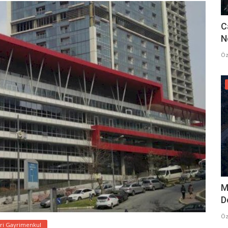
C
N
Öz
M
D
Öz
ari Gayrimenkul