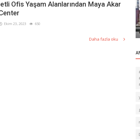
etli Ofis Yaşam Alanlarından Maya Akar
Ticari Gayrimenkul
Center
 bulunan
Arsa, arazi satışı emlakçı için başka türlü
Ekim 23, 2023
650
bir motivasyon ve vizyon gerektirir.
Daha fazla oku
A