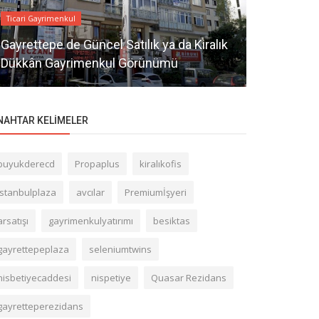
Ticari Gayrimenkul
Ticari Gayrime
Gayrettepe de Güncel Satılık ya da Kiralık
Dükkân Gayrimenkul Görünümü
Aşçıoğlu
NAHTAR KELIMELER
buyukderecd
Propaplus
kiralıkofis
istanbulplaza
avcılar
Premiumİşyeri
arsatışı
gayrimenkulyatırımı
besiktas
gayrettepeplaza
seleniumtwins
nisbetiyecaddesi
nispetiye
Quasar Rezidans
gayretteperezidans