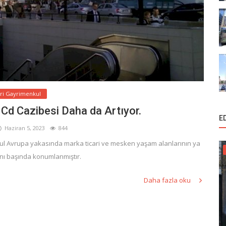
ari Gayrimenkul
Cd Cazibesi Daha da Artıyor.
E
Haziran 5, 2023
844
ul Avrupa yakasında marka ticari ve mesken yaşam alanlarının ya
nı başında konumlanmıştır.
Daha fazla oku