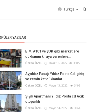
Türkçe
OPÜLER YAZILAR
BİM, A101 ve ŞOK gibi marketlere
dükkanını kiraya verenlere...
Özkan ÖZEL
Ocak 13, 2025
3985
Ayyıldız Pasajı Yıldız Posta Cd. giriş
ve zemin kat dükkanlar
Özkan ÖZEL
Mayıs 13, 2022
3492
Şişik Apartmanı Yıldız Posta cd Açık
otoparklı
Özkan ÖZEL
Mayıs 14, 2022
3064