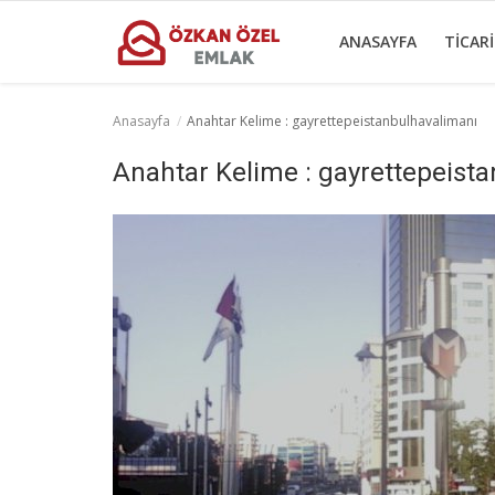
ANASAYFA
TICAR
Anasayfa
Anahtar Kelime : gayrettepeistanbulhavalimanı
Anasayfa
Anahtar Kelime : gayrettepeist
Ticari Gayrimenkul
İletişim
Ticari Merkezler
Türkçe