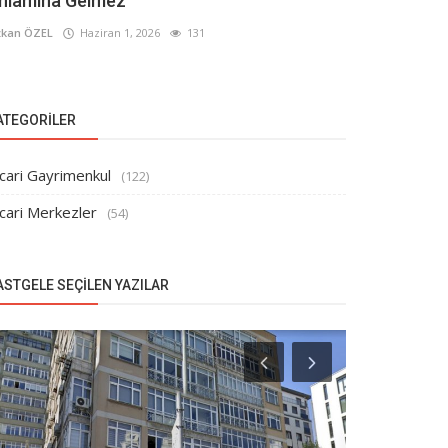
nlamına Gelmez
kan ÖZEL
Haziran 1, 2026
131
ATEGORILER
cari Gayrimenkul
(122)
cari Merkezler
(54)
ASTGELE SEÇILEN YAZILAR