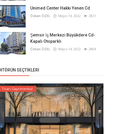
Unimed Center Hakkı Yenen Cd
Özkan ÖZEL
Mayıs 14, 2022
2821
Şemsir İş Merkezi Büyükdere Cd-
Kapalı Otoparklı
Özkan ÖZEL
Mayıs 14, 2022
2804
DITÖRÜN SEÇTIKLERI
Ticari Gayrimenkul