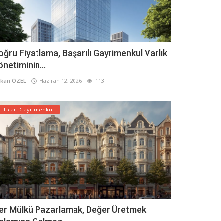
oğru Fiyatlama, Başarılı Gayrimenkul Varlık
önetiminin...
kan ÖZEL
Haziran 12, 2026
113
Ticari Gayrimenkul
er Mülkü Pazarlamak, Değer Üretmek