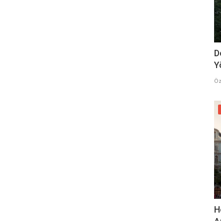
D
Y
Öz
H