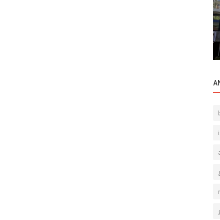
Ticari Gayrimenkul
 artık
Fırsat yatırımlık ticari gayrimenkul, çok
kısa süreliğine.
A