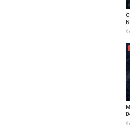
C
N
Öz
M
D
Öz