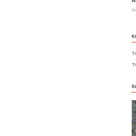
A
Öz
K
Ti
Ti
R