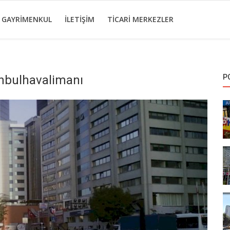
I GAYRIMENKUL
İLETIŞIM
TICARI MERKEZLER
anbulhavalimanı
P