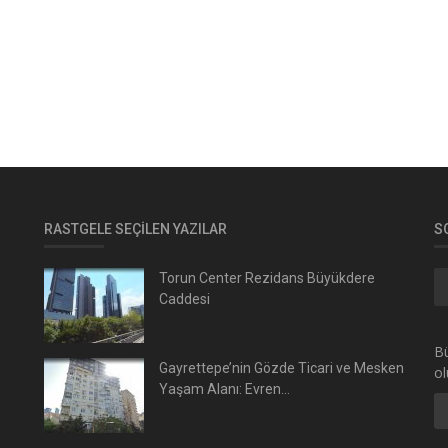
RASTGELE SEÇILEN YAZILAR
S
Torun Center Rezidans Büyükdere
Caddesi
Bü
Gayrettepe’nin Gözde Ticari ve Mesken
ol
Yaşam Alanı: Evren...