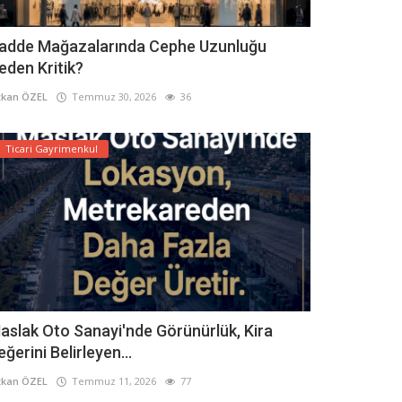
adde Mağazalarında Cephe Uzunluğu
eden Kritik?
kan ÖZEL
Temmuz 30, 2026
36
Ticari Gayrimenkul
aslak Oto Sanayi'nde Görünürlük, Kira
eğerini Belirleyen...
kan ÖZEL
Temmuz 11, 2026
77