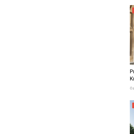
P
K
Öz