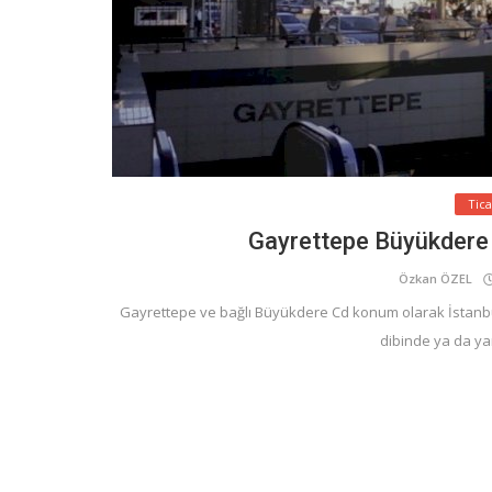
Tic
Gayrettepe Büyükdere 
Özkan ÖZEL
Gayrettepe ve bağlı Büyükdere Cd konum olarak İstanb
dibinde ya da ya