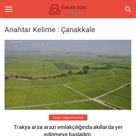
Anahtar Kelime : Çanakkale
Anasayfa
Ticari Gayrimenkul
İletişim
Ticari Merkezler
Türkçe
Ticari Gayrimenkul
Trakya arsa arazi emlakçılığında akıllarda yer
edinmeye başladım.