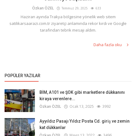
Özkan ÖZEL
Temmuz 29, 2025
633
Haziran ayında Trakya bölgesine yönelik web sitem
satilikarsaarazi.com.tr ziyaretçi anlamında rekor kırdı ve Google
tarafından tebrik mesajı aldım.
Daha fazla oku
POPÜLER YAZILAR
BİM, A101 ve ŞOK gibi marketlere dükkanını
kiraya verenlere...
Özkan ÖZEL
Ocak 13, 2025
3992
Ayyıldız Pasajı Yıldız Posta Cd. giriş ve zemin
kat dükkanlar
Özkan ÖZEL
Mayıs 13, 2022
3496