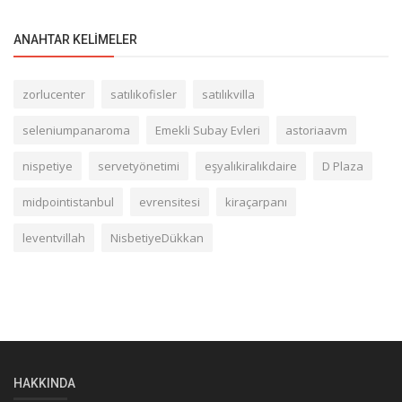
ANAHTAR KELIMELER
zorlucenter
satılıkofisler
satılıkvilla
seleniumpanaroma
Emekli Subay Evleri
astoriaavm
nispetiye
servetyönetimi
eşyalıkiralıkdaire
D Plaza
midpointistanbul
evrensitesi
kiraçarpanı
leventvillah
NisbetiyeDükkan
HAKKINDA