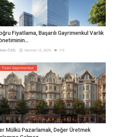
oğru Fiyatlama, Başarılı Gayrimenkul Varlık
önetiminin...
kan ÖZEL
Haziran 12, 2026
113
Ticari Gayrimenkul
er Mülkü Pazarlamak, Değer Üretmek