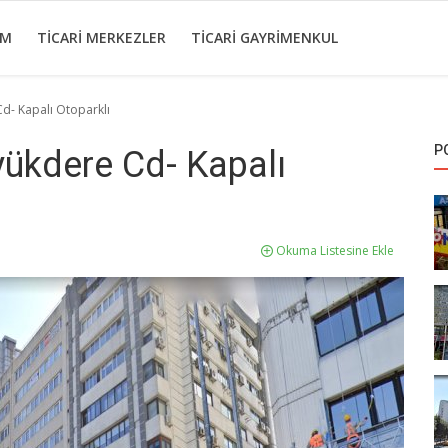
IM
TICARI MERKEZLER
TICARI GAYRIMENKUL
 Cd- Kapalı Otoparklı
P
̈yükdere Cd- Kapalı
Okuma Listesine Ekle