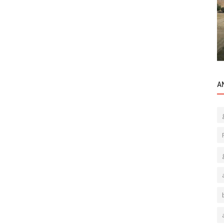
Ticari Merkezler
Unimed Center Hakkı Yenen Cd
A