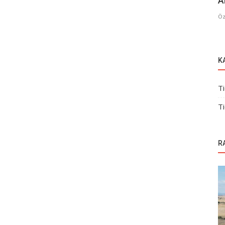
A
Öz
K
Ti
Ti
R