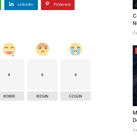
Linkedin
Pinterest
C
N
Öz
0
0
0
KOMIK
KIZGIN
ÜZGÜN
M
D
Öz