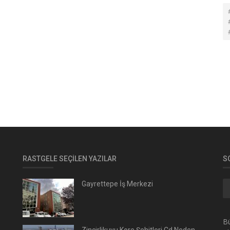
RASTGELE SEÇILEN YAZILAR
S
Gayrettepe İş Merkezi
Bü
Zincirlikuyu Kore Şehitleri Cd Neden