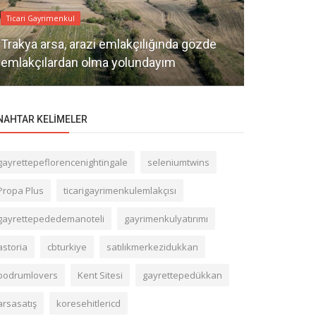
Ticari Gayrimenkul
Ticari Gayrime
Trakya arsa, arazi emlakçılığında gözde
Beşiktaş t
emlakçılardan olma yolundayım
emlak ofisi
NAHTAR KELIMELER
gayrettepeflorencenightingale
seleniumtwins
Propa Plus
ticarigayrimenkulemlakçısı
gayrettepededemanoteli
gayrimenkulyatırımı
astoria
cbturkiye
satılıkmerkezidukkan
bodrumlovers
Kent Sitesi
gayrettepedükkan
arsasatış
koresehitlericd