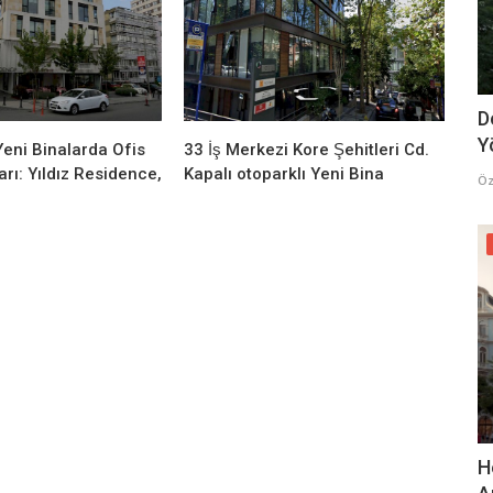
D
Y
eni Binalarda Ofis
33 İş Merkezi Kore Şehitleri Cd.
rı: Yıldız Residence,
Kapalı otoparklı Yeni Bina
Öz
H