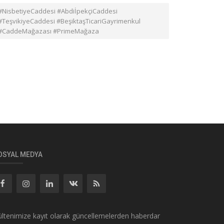
#NisbetiyeCaddesi #AbdiİpekçiCaddesi
#TeşvikiyeCaddesi #BeşiktaşTicariGayrimenkul
#CaddeMağazası #PrimeMağaza
OSYAL MEDYA
ltenimize kayıt olarak güncellemelerden haberdar