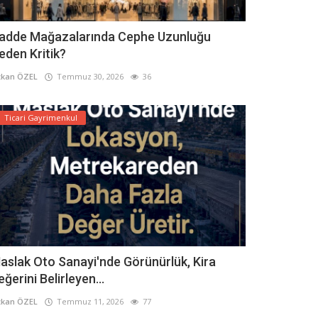
adde Mağazalarında Cephe Uzunluğu
eden Kritik?
kan ÖZEL
Temmuz 30, 2026
36
Ticari Gayrimenkul
aslak Oto Sanayi'nde Görünürlük, Kira
eğerini Belirleyen...
kan ÖZEL
Temmuz 11, 2026
77