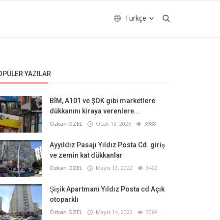
Türkçe
OPÜLER YAZILAR
BİM, A101 ve ŞOK gibi marketlere
dükkanını kiraya verenlere...
Özkan ÖZEL
Ocak 13, 2025
3988
Ayyıldız Pasajı Yıldız Posta Cd. giriş
ve zemin kat dükkanlar
Özkan ÖZEL
Mayıs 13, 2022
3492
Şişik Apartmanı Yıldız Posta cd Açık
otoparklı
Özkan ÖZEL
Mayıs 14, 2022
3064