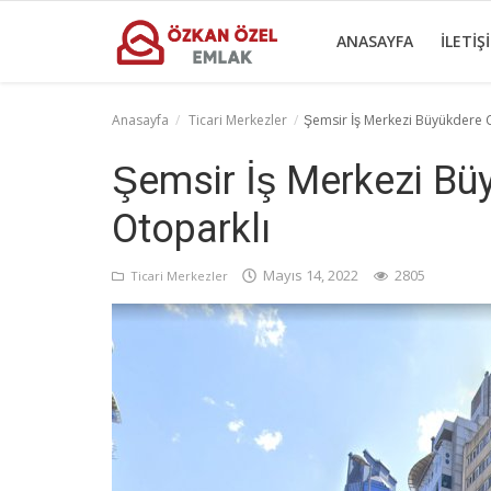
ANASAYFA
İLETIŞ
Anasayfa
Ticari Merkezler
Şemsir İş Merkezi Büyükdere
Anasayfa
Şemsir İş Merkezi Bu
İletişim
Otoparklı
Ticari Merkezler
Mayıs 14, 2022
2805
Ticari Merkezler
Ticari Gayrimenkul
Türkçe