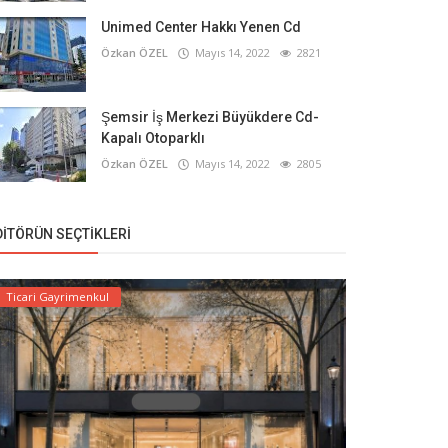
Unimed Center Hakkı Yenen Cd
Özkan ÖZEL
Mayıs 14, 2022
2821
Şemsir İş Merkezi Büyükdere Cd-
Kapalı Otoparklı
Özkan ÖZEL
Mayıs 14, 2022
2805
DITÖRÜN SEÇTIKLERI
Ticari Gayrimenkul