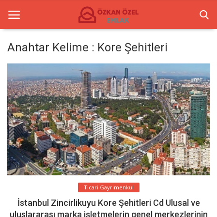
Anahtar Kelime : Kore Şehitleri
Anasayfa
İletişim
Ticari Merkezler
Ticari Gayrimenkul
Türkçe
Ticari Gayrimenkul
İstanbul Zincirlikuyu Kore Şehitleri Cd Ulusal ve
uluslararası marka işletmelerin genel merkezlerinin