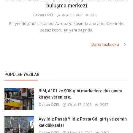
buluşma merkezi
Özkan ÖZEL
Mayıs 13, 2022
1938
Bir yer düşünün. İstanbul Avrupa yakasında ana arter üzerinde.
Boğaz köprüleri yanı başında.
Daha fazla oku
POPÜLER YAZILAR
BİM, A101 ve ŞOK gibi marketlere dükkanını
kiraya verenlere...
Özkan ÖZEL
Ocak 13, 2025
3987
Ayyıldız Pasajı Yıldız Posta Cd. giriş ve zemin
kat dükkanlar
Özkan ÖZEL
Mayıs 13, 2022
3492