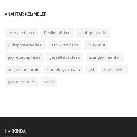
ANAHTAR KELIMELER
koresehitlericd
BesiktasPrime
satılıkplazaofis
yıldızpostacaddesi
satılıkrezidans
lükskonut
gayrettepepilates
gayrettepeplaza
ticarigayrimenkul
boğazmanzaralı
zincirlikuyuyasam
şişli
MaslakOfis
gayrettepeotel
satılık
HAKKINDA