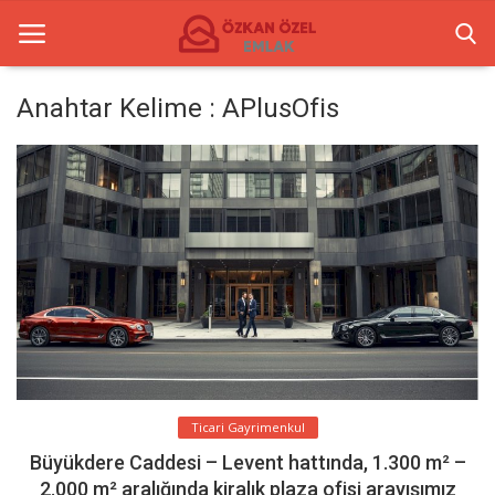
Anahtar Kelime : APlusOfis
Anasayfa
İletişim
Ticari Merkezler
Ticari Gayrimenkul
Türkçe
Ticari Gayrimenkul
Büyükdere Caddesi – Levent hattında, 1.300 m² –
2.000 m² aralığında kiralık plaza ofisi arayışımız