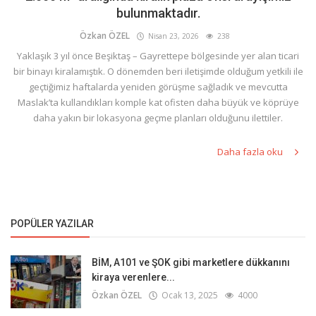
bulunmaktadır.
Özkan ÖZEL
Nisan 23, 2026
238
Yaklaşık 3 yıl önce Beşiktaş – Gayrettepe bölgesinde yer alan ticari
bir binayı kiralamıştık. O dönemden beri iletişimde olduğum yetkili ile
geçtiğimiz haftalarda yeniden görüşme sağladık ve mevcutta
Maslak’ta kullandıkları komple kat ofisten daha büyük ve köprüye
daha yakın bir lokasyona geçme planları olduğunu ilettiler.
Daha fazla oku
POPÜLER YAZILAR
BİM, A101 ve ŞOK gibi marketlere dükkanını
kiraya verenlere...
Özkan ÖZEL
Ocak 13, 2025
4000