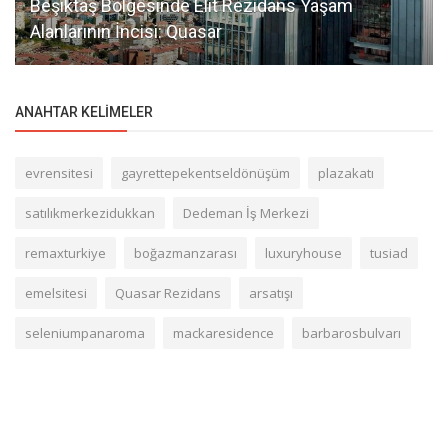
Beşiktaş Bölgesinde Elit Rezidans Yaşam
Alanlarının İncisi: Quasar
ANAHTAR KELIMELER
evrensitesi
gayrettepekentseldönüşüm
plazakatı
satılıkmerkezidukkan
Dedeman İş Merkezi
remaxturkiye
boğazmanzarası
luxuryhouse
tusiad
emelsitesi
Quasar Rezidans
arsatışı
seleniumpanaroma
mackaresidence
barbarosbulvarı