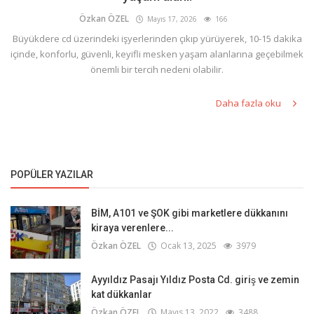
Özkan ÖZEL
Mayıs 17, 2026
166
Büyükdere cd üzerindeki işyerlerinden çıkıp yürüyerek, 10-15 dakika
içinde, konforlu, güvenli, keyifli mesken yaşam alanlarına geçebilmek
önemli bir tercih nedeni olabilir.
Daha fazla oku
POPÜLER YAZILAR
BİM, A101 ve ŞOK gibi marketlere dükkanını
kiraya verenlere...
Özkan ÖZEL
Ocak 13, 2025
3979
Ayyıldız Pasajı Yıldız Posta Cd. giriş ve zemin
kat dükkanlar
Özkan ÖZEL
Mayıs 13, 2022
3488