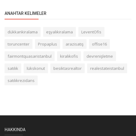
ANAHTAR KELIMELER
dükkankiralama
eşyalıkiralama
LeventOfis
toruncenter
Propaplus
arazisatış
offise16
fairmontquasaristanbul
kiralıkofis
devrenişletme
satılık
lükskonut
besiktasrealtor
realestateistanbul
satılıkrezidans
HAKKINDA