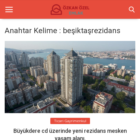
Anahtar Kelime : beşiktaşrezidans
Anasayfa
Ticari Gayrimenkul
İletişim
Ticari Merkezler
Türkçe
Ticari Gayrimenkul
Büyükdere cd üzerinde yeni rezidans mesken
yaşam alanı.